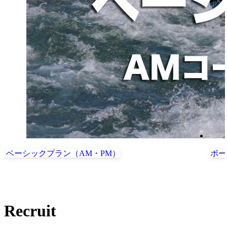
ベーシックプラン（AM・PM）
ボー
Recruit