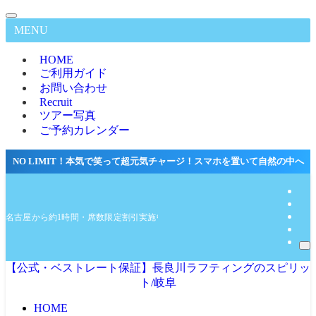
MENU
HOME
ご利用ガイド
お問い合わせ
Recruit
ツアー写真
ご予約カレンダー
NO LIMIT！本気で笑って超元気チャージ！スマホを置いて自然の中へ
名古屋から約1時間・席数限定割引実施中★公式サイト最低価格保証
【公式・ベストレート保証】長良川ラフティングのスピリッ
ト/岐阜
HOME