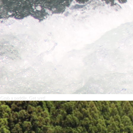
Grab a paddle, Get wet!