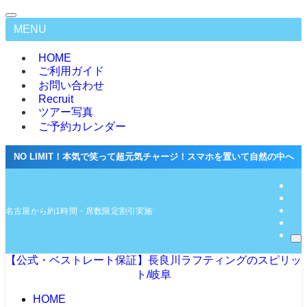
MENU
HOME
ご利用ガイド
お問い合わせ
Recruit
ツアー写真
ご予約カレンダー
NO LIMIT！本気で笑って超元気チャージ！スマホを置いて自然の中へ
名古屋から約1時間・席数限定割引実施中★公式サイト最低価格保証
【公式・ベストレート保証】長良川ラフティングのスピリッ
ト/岐阜
HOME