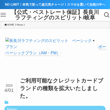
NO LIMIT！本気で笑って超元気チャージ！スマホを置いて自然の中へ
【公式・ベストレート保証】長良川
ラフティングのスピリット/岐阜
HOME
News
ボート
ベーシックプラン（AM・PM）
ご利用可能なクレジットカードブ
2024
ランドの種類を拡大いたしまし
4/01
た。
News